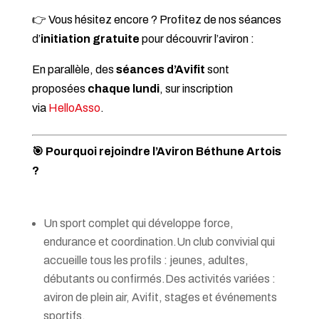
👉 Vous hésitez encore ? Profitez de nos séances
d’
initiation gratuite
pour découvrir l’aviron :
En parallèle, des
séances d’Avifit
sont
proposées
chaque lundi
, sur inscription
via
HelloAsso
.
🎯 Pourquoi rejoindre l’Aviron Béthune Artois
?
Un sport complet qui développe force,
endurance et coordination.Un club convivial qui
accueille tous les profils : jeunes, adultes,
débutants ou confirmés.Des activités variées :
aviron de plein air, Avifit, stages et événements
sportifs.